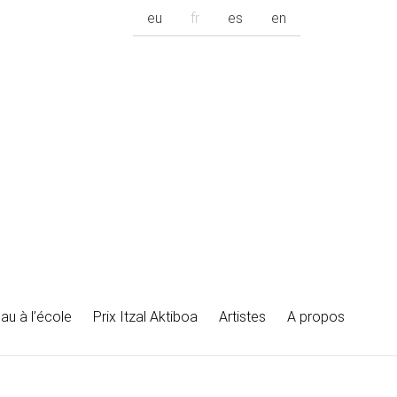
eu
fr
es
en
au à l’école
Prix Itzal Aktiboa
Artistes
A propos