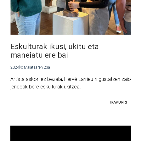
Eskulturak ikusi, ukitu eta
maneiatu ere bai
2024ko Maiatzaren 23a
Artista askori ez bezala, Hervé Larrieu-ri gustatzen zaio
jendeak bere eskulturak ukitzea.
IRAKURRI