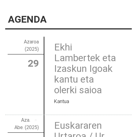
AGENDA
Azaroa
Ekhi
(2025)
Lambertek eta
29
Izaskun Igoak
kantu eta
olerki saioa
Kantua
Aza.
>
Euskararen
Abe. (2025)
Urtaroa / Ur