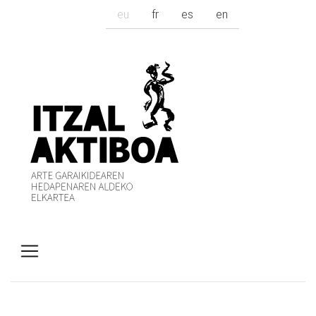
eu
fr
es
en