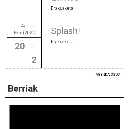
Erakusketa
Api.
>
Splash!
Eka. (2024)
Erakusketa
20
>
2
AGENDA OSOA
Berriak