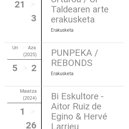
21
>
Taldearen arte
3
erakusketa
Erakusketa
Urr.
>
Aza.
PUNPEKA /
(2025)
REBONDS
5
>
2
Erakusketa
Maiatza
Bi Eskultore -
(2024)
Aitor Ruiz de
1
>
Egino & Hervé
26
Larrieu