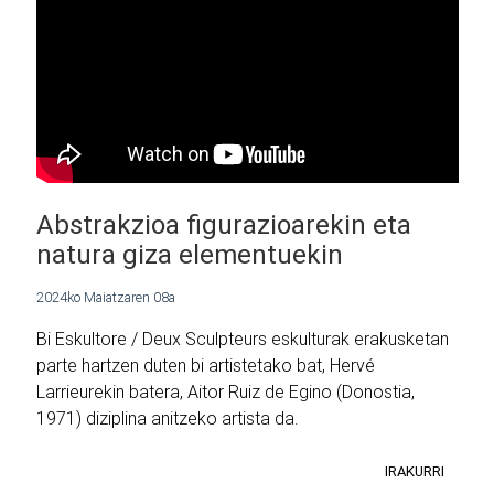
Abstrakzioa figurazioarekin eta
natura giza elementuekin
2024ko Maiatzaren 08a
Bi Eskultore / Deux Sculpteurs eskulturak erakusketan
parte hartzen duten bi artistetako bat, Hervé
Larrieurekin batera, Aitor Ruiz de Egino (Donostia,
1971) diziplina anitzeko artista da.
IRAKURRI