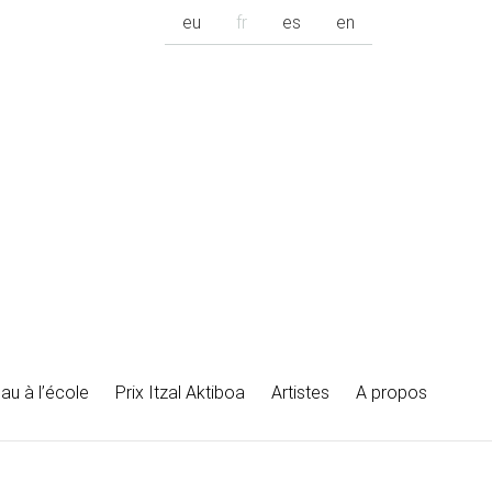
eu
fr
es
en
au à l’école
Prix Itzal Aktiboa
Artistes
A propos