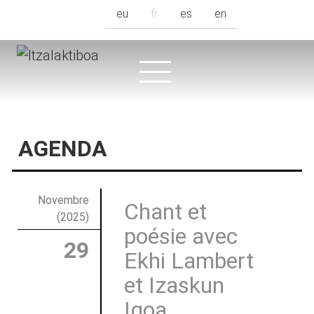
eu
fr
es
en
AGENDA
Novembre
Chant et
(2025)
poésie avec
29
Ekhi Lambert
et Izaskun
Igoa