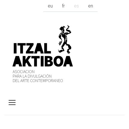
eu
fr
es
en