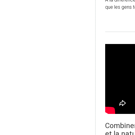
que les gens 
Combiner 
et la na