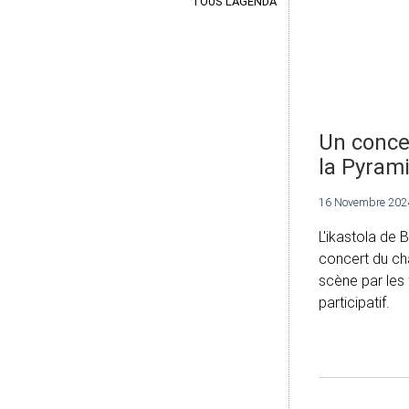
TOUS L'AGENDA
Un conce
la Pyram
16 Novembre 202
L'ikastola de
concert du ch
scène par les f
participatif.