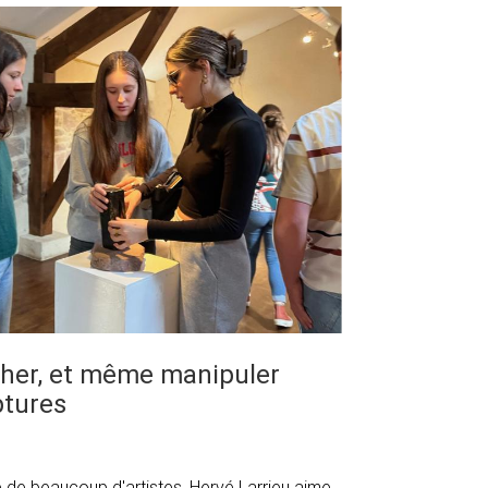
ucher, et même manipuler
ptures
ce de beaucoup d'artistes, Hervé Larrieu aime