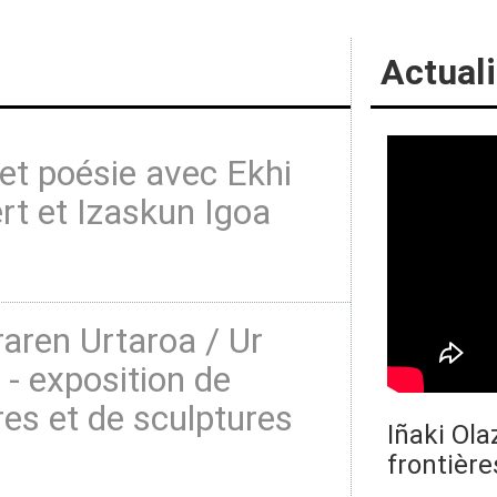
Actuali
et poésie avec Ekhi
t et Izaskun Igoa
aren Urtaroa / Ur
 - exposition de
res et de sculptures
Iñaki Ola
frontière