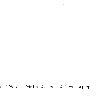
eu
fr
es
en
au à l’école
Prix Itzal Aktiboa
Artistes
A propos