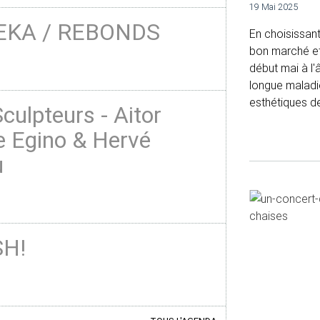
19 Mai 2025
EKA / REBONDS
En choisissant
bon marché et 
début mai à l'
longue maladie
esthétiques de
culpteurs - Aitor
e Egino & Hervé
u
H!