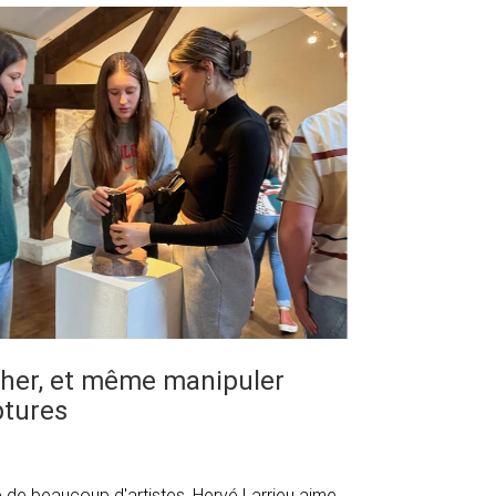
ucher, et même manipuler
ptures
ce de beaucoup d'artistes, Hervé Larrieu aime