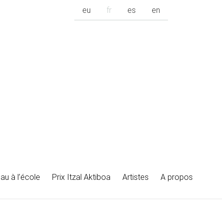
eu
fr
es
en
au à l’école
Prix Itzal Aktiboa
Artistes
A propos