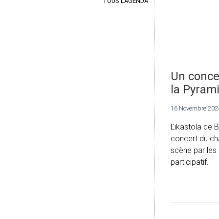
TOUS L'AGENDA
Un conce
la Pyram
16 Novembre 202
L'ikastola de
concert du ch
scène par les f
participatif.