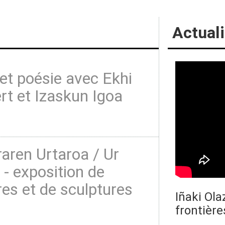
Actuali
et poésie avec Ekhi
t et Izaskun Igoa
aren Urtaroa / Ur
 - exposition de
res et de sculptures
Iñaki Ola
frontière