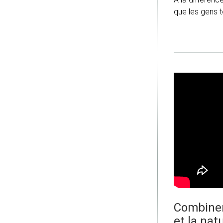
que les gens 
Combiner 
et la na