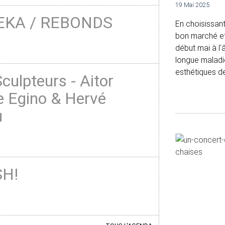
19 Mai 2025
EKA / REBONDS
En choisissant
bon marché et 
début mai à l'
longue maladie
esthétiques de
culpteurs - Aitor
e Egino & Hervé
u
H!