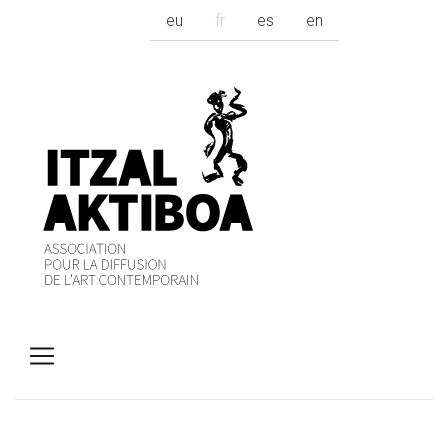
eu
fr
es
en