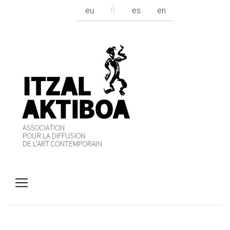
eu
fr
es
en