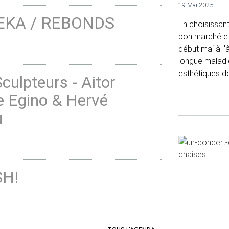
19 Mai 2025
EKA / REBONDS
En choisissant
bon marché et 
début mai à l'
longue maladie
esthétiques de
culpteurs - Aitor
e Egino & Hervé
u
H!