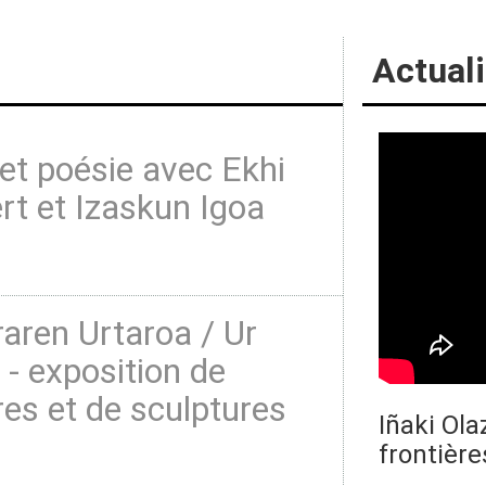
Actuali
et poésie avec Ekhi
t et Izaskun Igoa
aren Urtaroa / Ur
 - exposition de
res et de sculptures
Iñaki Ola
frontière