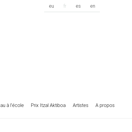
eu
fr
es
en
au à l’école
Prix Itzal Aktiboa
Artistes
A propos