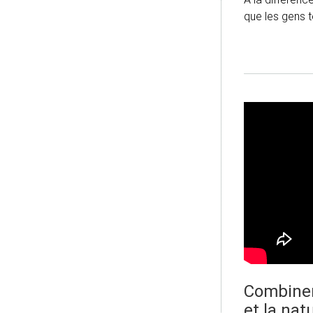
que les gens 
Combiner 
et la na