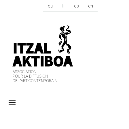
eu
fr
es
en