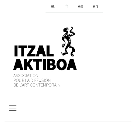
eu
fr
es
en