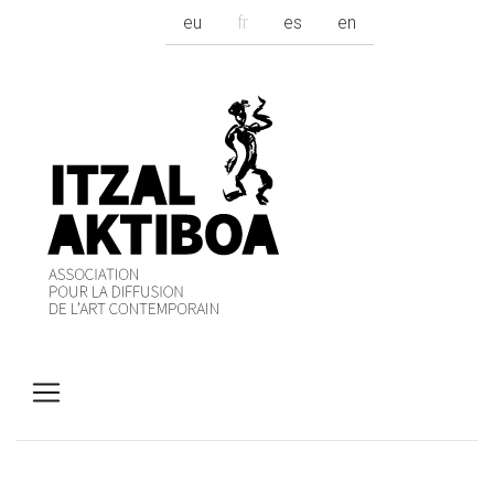
eu
fr
es
en