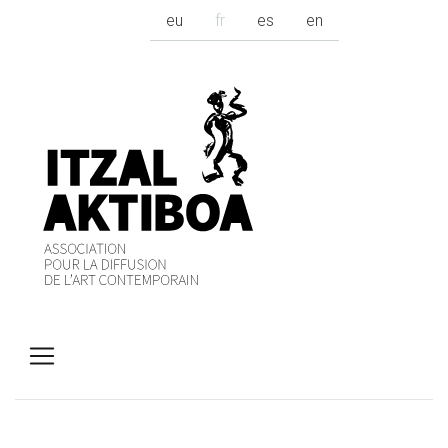
eu
fr
es
en