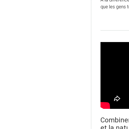
que les gens 
Combiner 
et la na