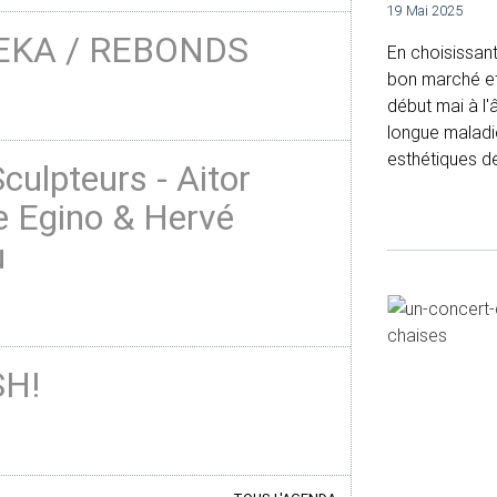
19 Mai 2025
EKA / REBONDS
En choisissant
bon marché et 
début mai à l'
longue maladie
esthétiques de
culpteurs - Aitor
e Egino & Hervé
u
H!