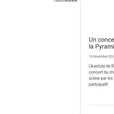
TOUS L'AGENDA
Un conce
la Pyram
16 Novembre 202
L'ikastola de
concert du ch
scène par les f
participatif.