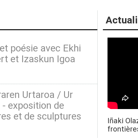
Actuali
et poésie avec Ekhi
t et Izaskun Igoa
aren Urtaroa / Ur
 - exposition de
res et de sculptures
Iñaki Ola
frontière