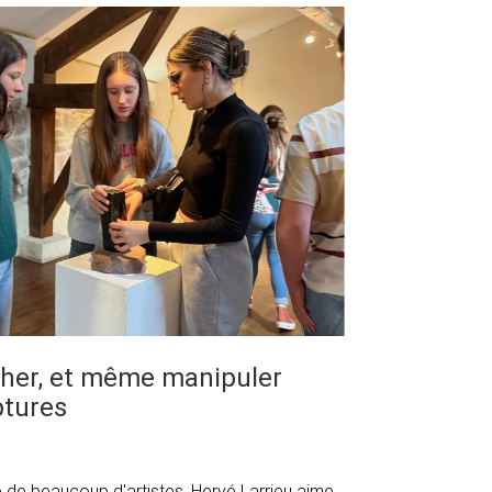
ucher, et même manipuler
ptures
ce de beaucoup d'artistes, Hervé Larrieu aime