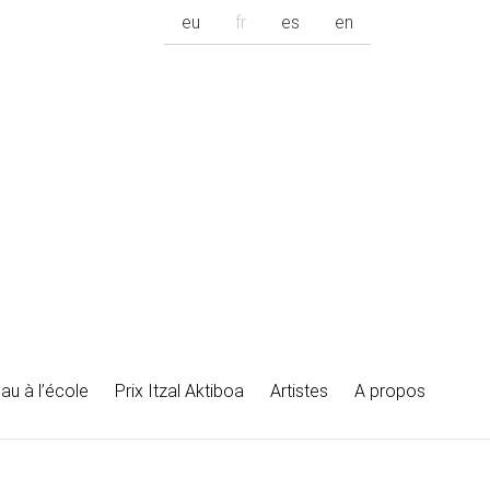
eu
fr
es
en
au à l’école
Prix Itzal Aktiboa
Artistes
A propos