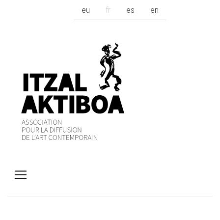
eu
fr
es
en