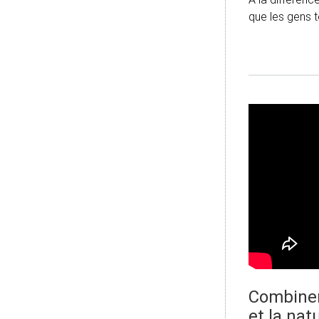
que les gens 
Combiner 
et la na