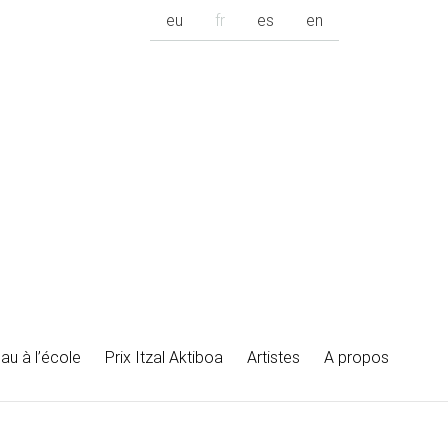
eu
fr
es
en
au à l’école
Prix Itzal Aktiboa
Artistes
A propos