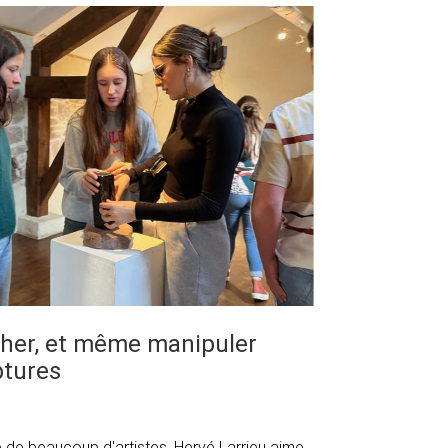
ucher, et même manipuler
ptures
ce de beaucoup d'artistes, Hervé Larrieu aime