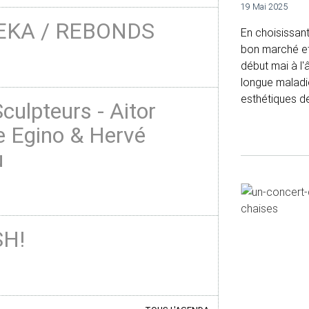
19 Mai 2025
EKA / REBONDS
En choisissant
bon marché et 
début mai à l'
longue maladie
esthétiques de
culpteurs - Aitor
e Egino & Hervé
u
H!