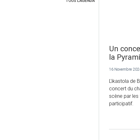
TOUS L'AGENDA
Un conce
la Pyram
16 Novembre 202
L'ikastola de
concert du ch
scène par les f
participatif.