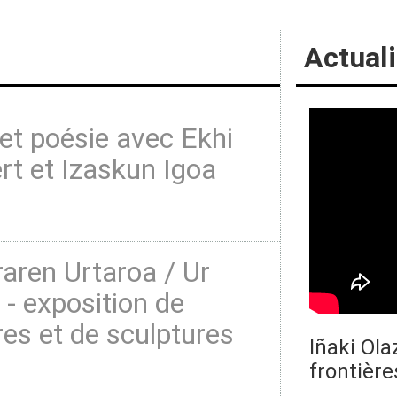
Actuali
et poésie avec Ekhi
t et Izaskun Igoa
aren Urtaroa / Ur
 - exposition de
res et de sculptures
Iñaki Ola
frontière