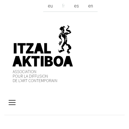
eu
fr
es
en