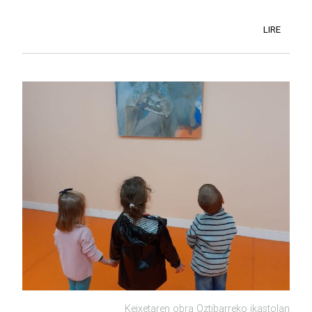
LIRE
Keixetaren obra Oztibarreko ikastolan