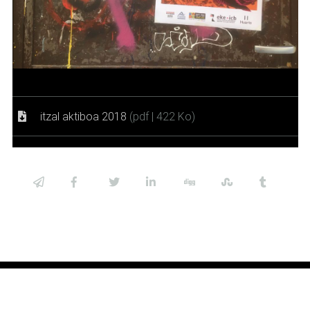
itzal aktiboa 2018
(pdf | 422 Ko)