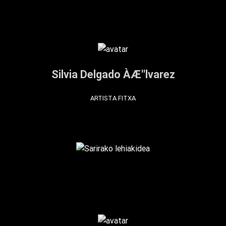
Silvia Delgado ÀÆ''lvarez
ARTISTA FITXA