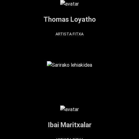
Thomas Loyatho
ARTISTA FITXA
Ibai Maritxalar