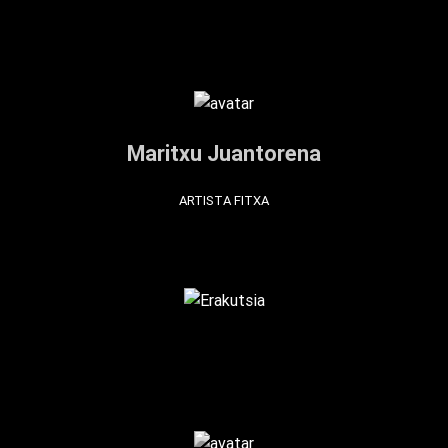
Maritxu Juantorena
ARTISTA FITXA