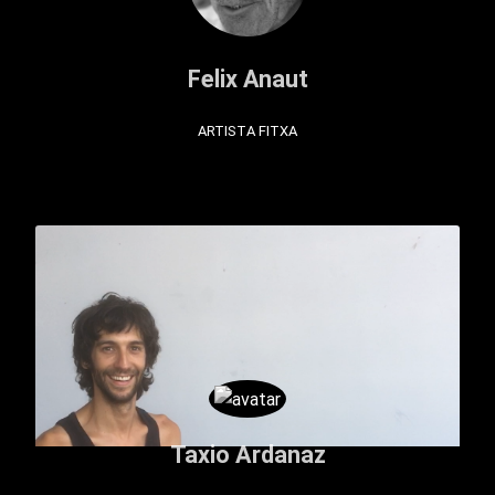
Felix Anaut
ARTISTA FITXA
Taxio Ardanaz