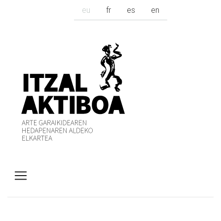
eu
fr
es
en