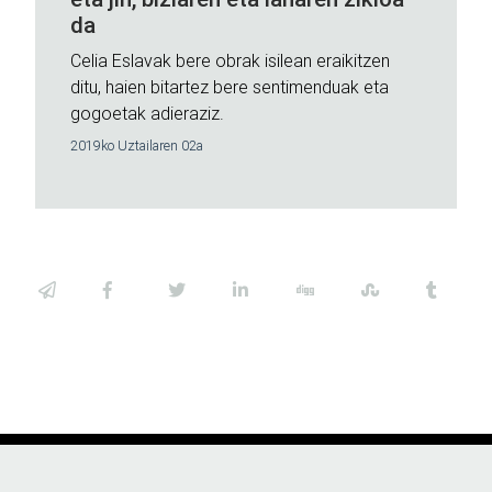
da
Celia Eslavak bere obrak isilean eraikitzen
ditu, haien bitartez bere sentimenduak eta
gogoetak adieraziz.
2019ko Uztailaren 02a