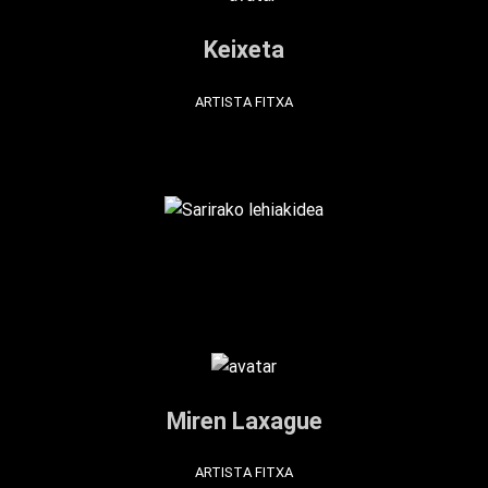
Keixeta
ARTISTA FITXA
Miren Laxague
ARTISTA FITXA