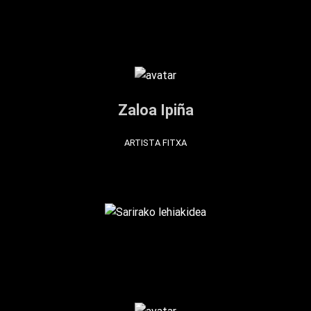
Zaloa Ipiña
ARTISTA FITXA