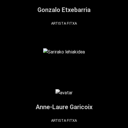
Gonzalo Etxebarria
ARTISTA FITXA
Anne-Laure Garicoix
ARTISTA FITXA