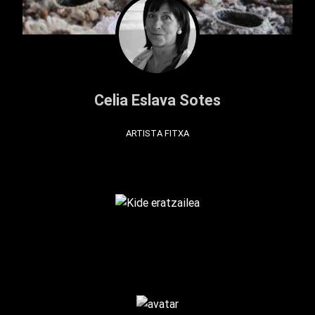
Celia Eslava Sotes
ARTISTA FITXA