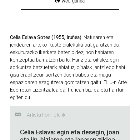
web gunea
Celia Eslava Sotes (1955, Iruñea).
Naturaren eta
jendearen arteko ikuste dialektika bat garatzen du,
eskulturazko ikerketa baten bidez, non habiaren
kontzeptua barnatzen baitu. Hariz eta oihalez egin
sorkuntza batzuetarik abiatuz, oihalak jantzi edo habi
gisa erabiltzean sortzen duen babes eta muga
espazioaren ezagutzera gomitatzen gaitu. EHU-n Arte
Ederretan Lizentziatua da. Iruñean bizi da eta han lan
egiten du.
Artista honi loturik
Celia Eslava: egin eta desegin, joan
eta jin, biziaren eta lanaren zikloa