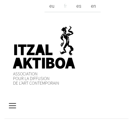
eu
fr
es
en