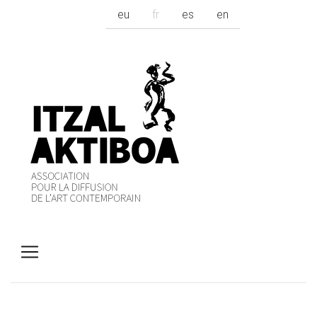
eu
fr
es
en