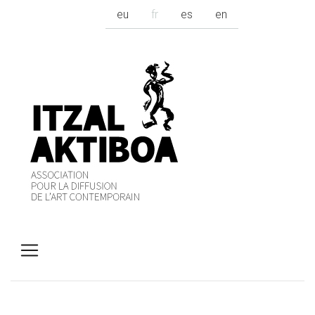
eu
fr
es
en