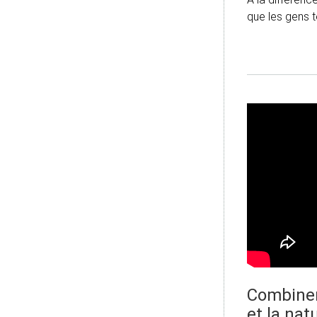
que les gens 
Combiner 
et la na