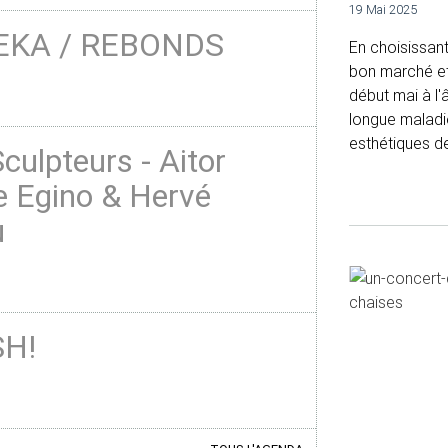
19 Mai 2025
EKA / REBONDS
En choisissant
bon marché et 
début mai à l'
longue maladie
esthétiques de
culpteurs - Aitor
e Egino & Hervé
u
H!