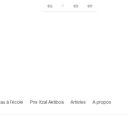
eu
fr
es
en
au à l’école
Prix Itzal Aktiboa
Artistes
A propos