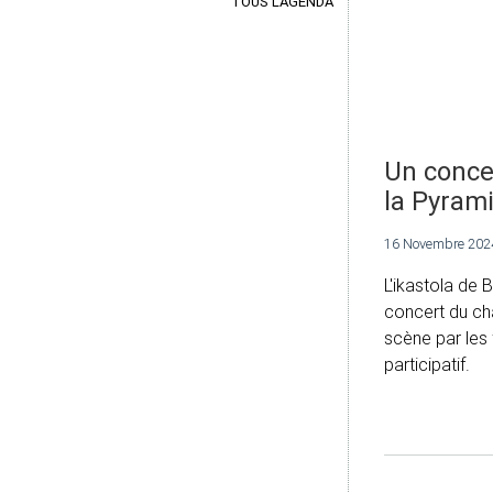
TOUS L'AGENDA
Un conce
la Pyram
16 Novembre 202
L'ikastola de
concert du ch
scène par les f
participatif.