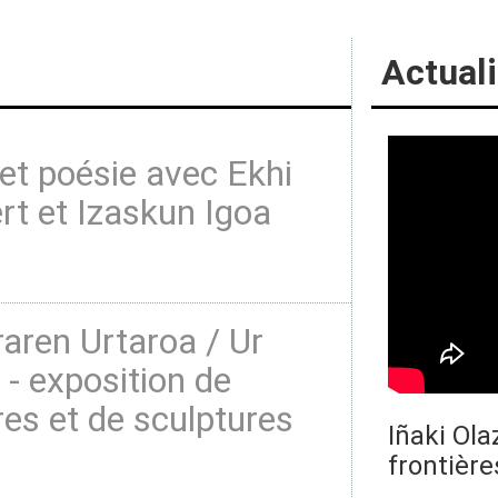
Actuali
et poésie avec Ekhi
t et Izaskun Igoa
aren Urtaroa / Ur
 - exposition de
res et de sculptures
Iñaki Ola
frontière