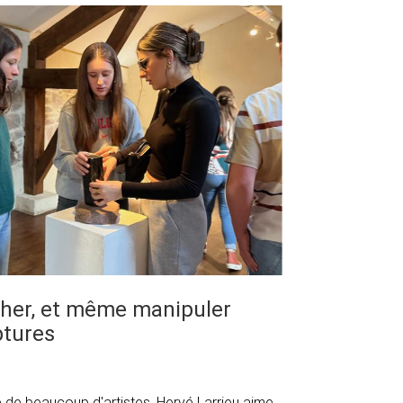
ucher, et même manipuler
ptures
ce de beaucoup d'artistes, Hervé Larrieu aime