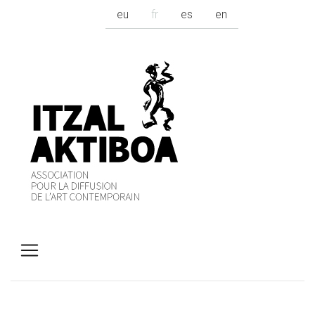
eu
fr
es
en