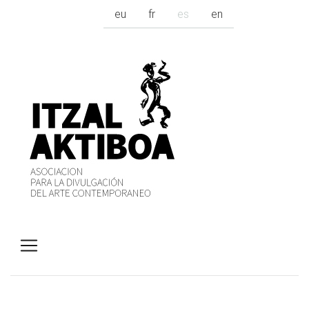
eu
fr
es
en