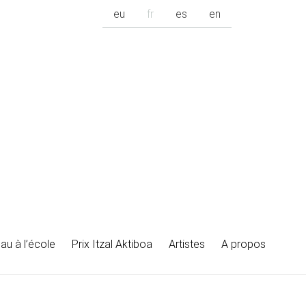
eu
fr
es
en
au à l’école
Prix Itzal Aktiboa
Artistes
A propos