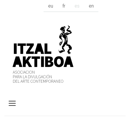
eu
fr
es
en