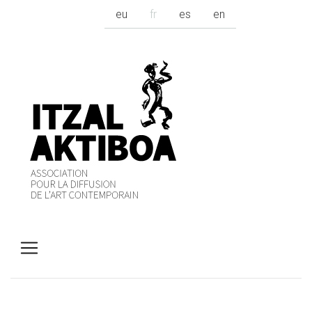
eu
fr
es
en