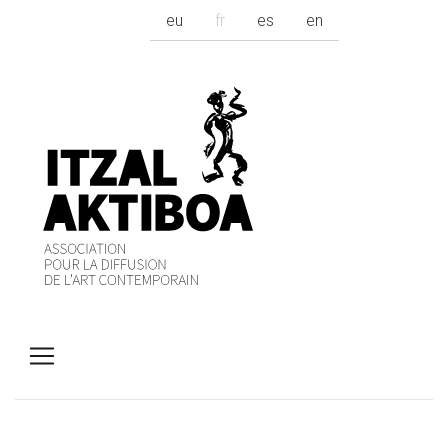
eu
fr
es
en