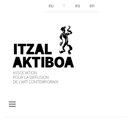
eu
fr
es
en