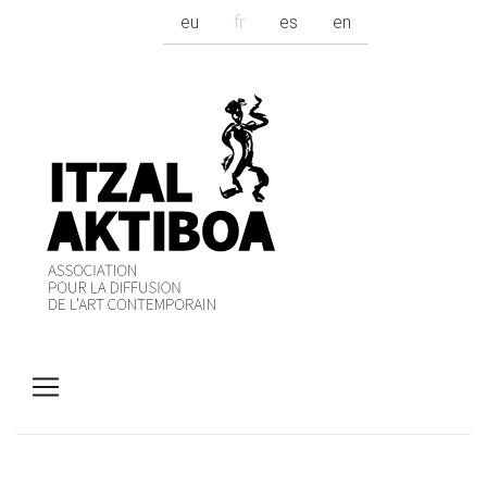
eu
fr
es
en