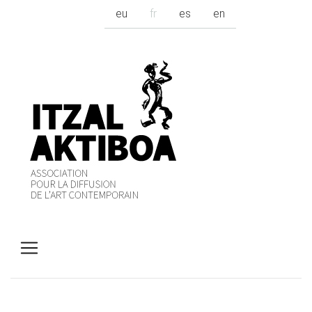
eu
fr
es
en